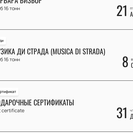
21
б 16 тонн
п
А
ди
ЗИКА ДИ СТРАДА (MUSICA DI STRADA)
8
б 16 тонн
в
ртификат
ДАРОЧНЫЕ СЕРТИФИКАТЫ
31
t certificate
ч
Д