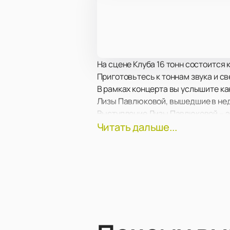
На сцене Клуба 16 тонн состоится
Приготовьтесь к тоннам звука и с
В рамках концерта вы услышите ка
Лизы Павлюковой, вышедшие в нед
Выступление Лизы Павлюковой – эт
подобное шоу. Вас ожидает яркое 
Читать дальше...
экранам на сцене вы увидите любим
находитесь.
Подарите себе невероятные впеча