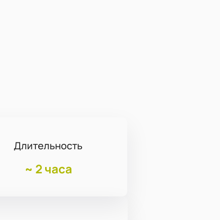
Длительность
~
2 часа