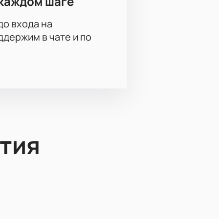
каждом шаге
до входа на
держим в чате и по
тия