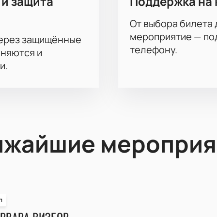
 и защита
Поддержка на 
От выбора билета 
мероприятие — под
через защищённые
телефону.
аняются и
и.
ижайшие мероприя
п
РВАРА ВИЗБОР