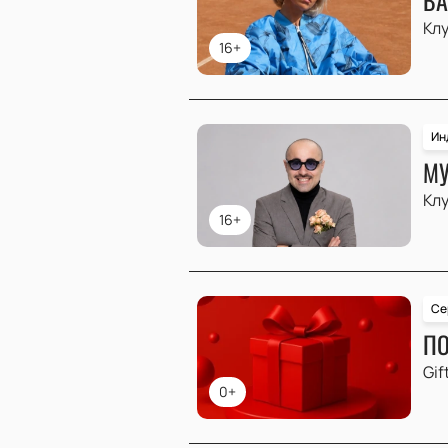
Клу
16+
Ин
МУ
Клу
16+
Се
ПО
Gif
0+