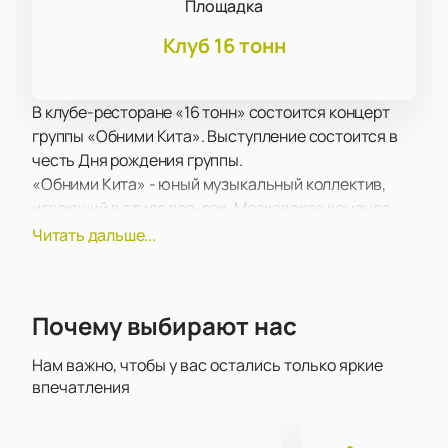
Площадка
Клуб 16 тонн
В клубе-ресторане «16 тонн» состоится концерт
группы «Обними Кита». Выступление состоится в
честь Дня рождения группы.
«Обними Кита» - юный музыкальный коллектив,
играющий в стиле поп-рок. Московская команда
появилась в 2013 году и успешно гастролирует по
Читать дальше...
городам России по сей день. В состав группы
входят вокал, гитары, бас, перкуссии, кахон и
виолончель, что создает поистине волшебное и
Почему выбирают нас
атмосферное звучание.
Лидера группы и вокалистку Евгению Рыбакову
Нам важно, чтобы у вас остались только яркие
давно знают и любят в музыкальных кругах. Песни
впечатления
«Кита» не раз появлялись на «Наше Радио» и «Эхо
Москвы», а саму певицу приглашал на