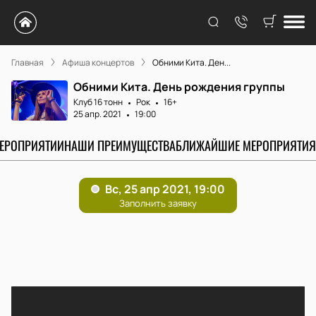
Главная
Афиша концертов
Обними Кита. Ден...
Обними Кита. День рождения группы
Клуб 16 тонн
Рок
16+
25 апр. 2021
19:00
МЕРОПРИЯТИИ
НАШИ ПРЕИМУЩЕСТВА
БЛИЖАЙШИЕ МЕРОПРИЯТИЯ