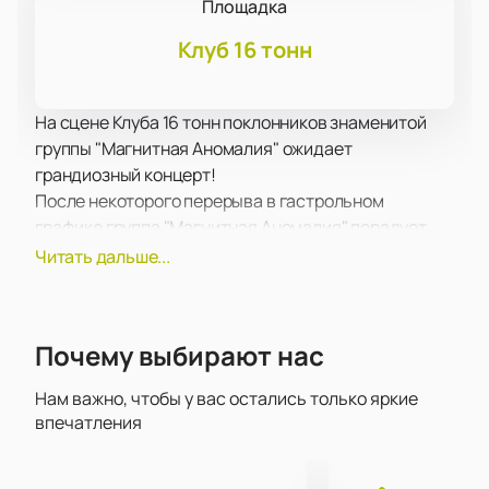
Площадка
Клуб 16 тонн
На сцене Клуба 16 тонн поклонников знаменитой
группы "Магнитная Аномалия" ожидает
грандиозный концерт!
После некоторого перерыва в гастрольном
графике группа "Магнитная Аномалия" порадует
своих фанатов новой концертной программой, в
Читать дальше...
которую вошли старые хиты и совершенно новые
работы, которые впервые прозвучат со сцены.
Спешите услышать их в числе первых!
Почему выбирают нас
Как всегда, группа "Магнитная Аномалия" порадует
поклонников своего творчества отменными
Нам важно, чтобы у вас остались только яркие
композициями в любимом стиле, а также
впечатления
первоклассное световое шоу и отличный звук.
Приготовьтесь подпевать и двигаться в ритм