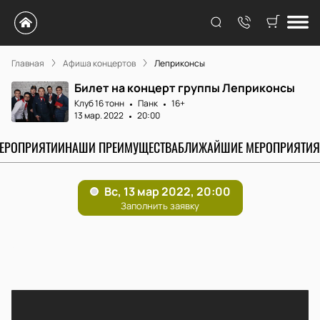
Главная
Афиша концертов
Леприконсы
Билет на концерт группы Леприконсы
Клуб 16 тонн
Панк
16+
13 мар. 2022
20:00
МЕРОПРИЯТИИ
НАШИ ПРЕИМУЩЕСТВА
БЛИЖАЙШИЕ МЕРОПРИЯТИЯ