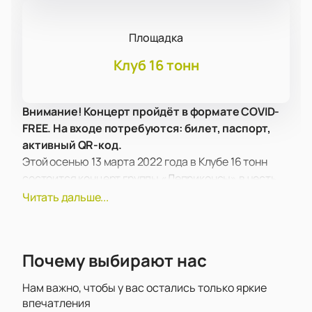
Площадка
Клуб 16 тонн
Внимание! Концерт пройдёт в формате COVID-
FREE. На входе потребуются: билет, паспорт,
активный QR-код.
Этой осенью 13 марта 2022 года в Клубе 16 тонн
состоится концерт группы «Леприконсы» в честь
25-летия музыкального коллектива.
Читать дальше...
Знаменитая песня "Хали-Гали! Паратрупер!" и
множество других известных хитов прозвучат в
этот вечер на сцене.
Почему выбирают нас
Дата основания группы - сентябрь 1996 года, когда
музыканты Илья Митько и Владимир Федорук
Нам важно, чтобы у вас остались только яркие
собрались в Минске. Музыкальный стиль группы
впечатления