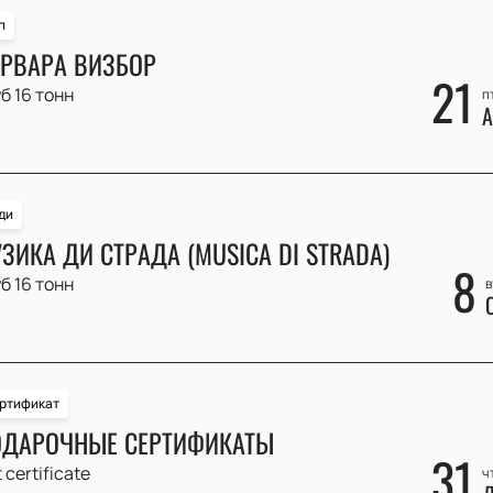
п
РВАРА ВИЗБОР
21
б 16 тонн
п
А
ди
ЗИКА ДИ СТРАДА (MUSICA DI STRADA)
8
б 16 тонн
в
ртификат
ДАРОЧНЫЕ СЕРТИФИКАТЫ
31
t certificate
ч