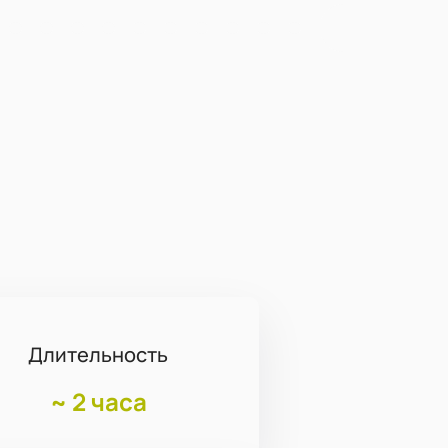
Длительность
~
2 часа