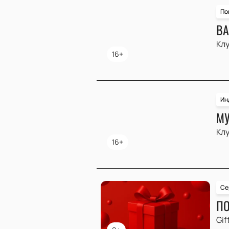
По
ВА
Клу
16+
Ин
МУ
Клу
16+
Се
ПО
Gif