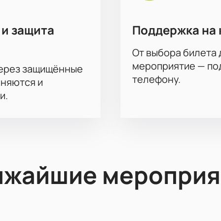
 и защита
Поддержка на 
От выбора билета 
мероприятие — под
через защищённые
телефону.
аняются и
и.
ижайшие мероприя