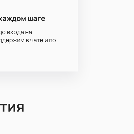
каждом шаге
до входа на
держим в чате и по
тия