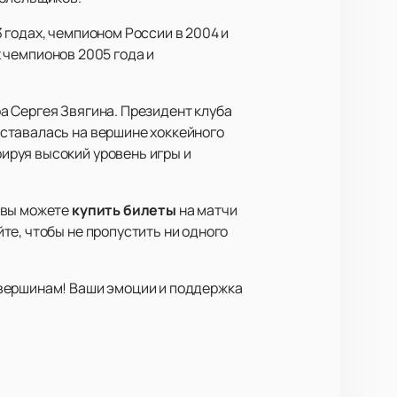
 годах, чемпионом России в 2004 и
х чемпионов 2005 года и
а Сергея Звягина. Президент клуба
ставалась на вершине хоккейного
ируя высокий уровень игры и
 вы можете
купить билеты
на матчи
те, чтобы не пропустить ни одного
 вершинам! Ваши эмоции и поддержка