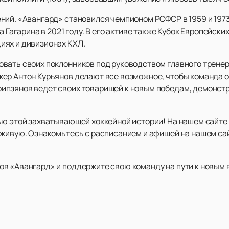
ний. «Авангард» становился чемпионом РСФСР в 1959 и 1973
а Гагарина в 2021 году. В его активе также Кубок Европейски
иях и дивизионах КХЛ.
вать своих поклонников под руководством главного тренер
ер Антон Курьянов делают все возможное, чтобы команда о
пзянов ведет своих товарищей к новым победам, демонстр
ью этой захватывающей хоккейной истории! На нашем сайте
вживую. Ознакомьтесь с расписанием и афишей на нашем сай
в «Авангард» и поддержите свою команду на пути к новым