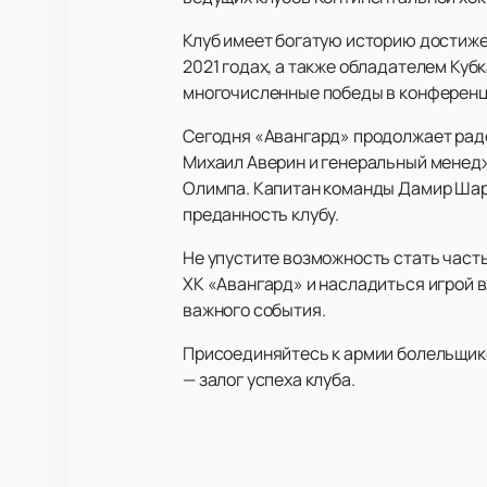
Клуб имеет богатую историю достиже
2021 годах, а также обладателем Кубк
многочисленные победы в конференц
Сегодня «Авангард» продолжает радо
Михаил Аверин и генеральный менедж
Олимпа. Капитан команды Дамир Шари
преданность клубу.
Не упустите возможность стать част
ХК «Авангард» и насладиться игрой 
важного события.
Присоединяйтесь к армии болельщико
— залог успеха клуба.