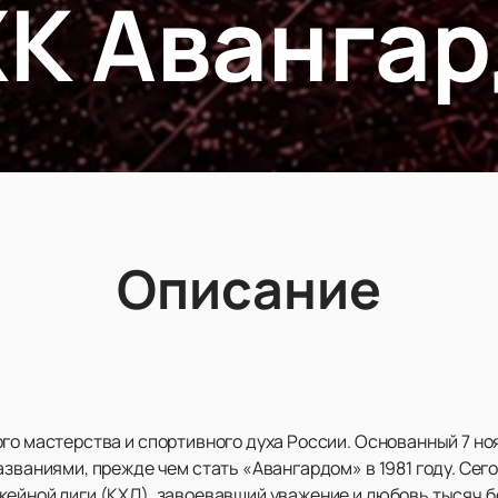
ХК Авангар
Описание
го мастерства и спортивного духа России. Основанный 7 ноя
азваниями, прежде чем стать «Авангардом» в 1981 году. Сег
кейной лиги (КХЛ), завоевавший уважение и любовь тысяч 