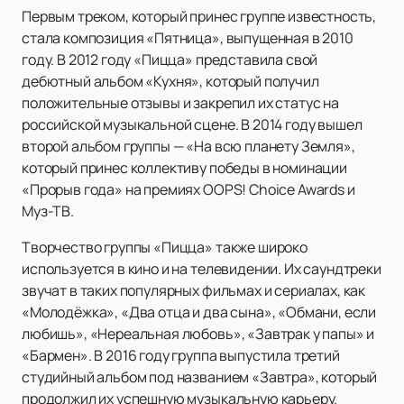
Первым треком, который принес группе известность,
стала композиция «Пятница», выпущенная в 2010
году. В 2012 году «Пицца» представила свой
дебютный альбом «Кухня», который получил
положительные отзывы и закрепил их статус на
российской музыкальной сцене. В 2014 году вышел
второй альбом группы — «На всю планету Земля»,
который принес коллективу победы в номинации
«Прорыв года» на премиях OOPS! Choice Awards и
Муз-ТВ.
Творчество группы «Пицца» также широко
используется в кино и на телевидении. Их саундтреки
звучат в таких популярных фильмах и сериалах, как
«Молодёжка», «Два отца и два сына», «Обмани, если
любишь», «Нереальная любовь», «Завтрак у папы» и
«Бармен». В 2016 году группа выпустила третий
студийный альбом под названием «Завтра», который
продолжил их успешную музыкальную карьеру.