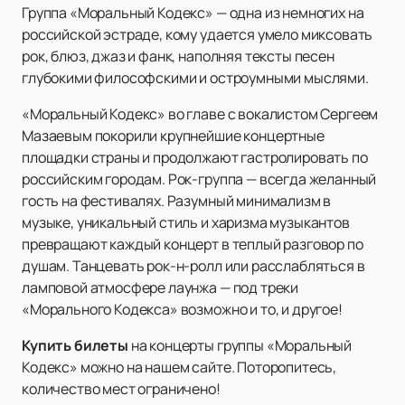
Группа «Моральный Кодекс» — одна из немногих на
российской эстраде, кому удается умело миксовать
рок, блюз, джаз и фанк, наполняя тексты песен
глубокими философскими и остроумными мыслями.
«Моральный Кодекс» во главе с вокалистом Сергеем
Мазаевым покорили крупнейшие концертные
площадки страны и продолжают гастролировать по
российским городам. Рок-группа — всегда желанный
гость на фестивалях. Разумный минимализм в
музыке, уникальный стиль и харизма музыкантов
превращают каждый концерт в теплый разговор по
душам. Танцевать рок-н-ролл или расслабляться в
ламповой атмосфере лаунжа — под треки
«Морального Кодекса» возможно и то, и другое!
Купить билеты
на концерты группы «Моральный
Кодекс» можно на нашем сайте. Поторопитесь,
количество мест ограничено!