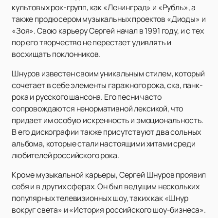
культовых рок-групп, как «Ленинград» и «Рубль», а
также продюсером музыкальных проектов «Диоды» и
«Зоя». Свою карьеру Сергей начал в 1991 году, и с тех
пор его творчество не перестает удивлять и
восхищать поклонников.
Шнуров известен своим уникальным стилем, который
сочетает в себе элементы гаражного рока, ска, панк-
рока и русского шансона. Его песни часто
сопровождаются ненормативной лексикой, что
придает им особую искренность и эмоциональность.
В его дискографии также присутствуют два сольных
альбома, которые стали настоящими хитами среди
любителей российского рока.
Кроме музыкальной карьеры, Сергей Шнуров проявил
себя и в других сферах. Он был ведущим нескольких
популярных телевизионных шоу, таких как «Шнур
вокруг света» и «История российского шоу-бизнеса».