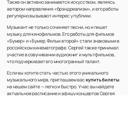
Также он активно занимается искусством, являясь
автором направления «брэндреализм», и его работы
регулярно вызывают интерес у публики.
Музыкант не только сочиняет песни, но и пишет
музыку для кинофильмов. Его работы для фильмов
«Бумер» и «Бумер. Фильм второй» стали знаковыми в
российском кинематографе. Сергей также принимал
участие в озвучивании аудиокниг и мультфильмов,
что подчеркивает его многогранный талант.
Если вы хотите стать частью этого уникального
музыкального мира, приглашаем вас
купить билеты
на нашем сайте — легко и быстро. У нас вы найдете
актуальное расписание и афишу концертов Сергея
Шнурова и его групп. Не упустите возможность
увидеть легендарного артиста вживую и
насладиться его неповторимой энергетикой на
сцене.