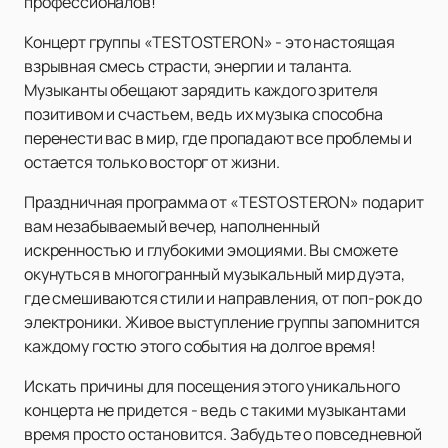
профессионалов!
Концерт группы «TESTOSTERON» - это настоящая
взрывная смесь страсти, энергии и таланта.
Музыканты обещают зарядить каждого зрителя
позитивом и счастьем, ведь их музыка способна
перенести вас в мир, где пропадают все проблемы и
остается только восторг от жизни.
Праздничная программа от «TESTOSTERON» подарит
вам незабываемый вечер, наполненный
искренностью и глубокими эмоциями. Вы сможете
окунуться в многогранный музыкальный мир дуэта,
где смешиваются стили и направления, от поп-рок до
электроники. Живое выступление группы запомнится
каждому гостю этого события на долгое время!
Искать причины для посещения этого уникального
концерта не придется - ведь с такими музыкантами
время просто остановится. Забудьте о повседневной