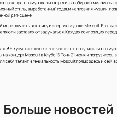
воего жанра, его музыкальные релизы набирают миллионы 
менный стиль, выработанный годами написания музыки, поз
нной рэп-сцене.
й мере ощутить всю силу и энергию музыки Mosquit. Его вы
овляют и заставляют задуматься. Каждая композиция переда
даже! Не упустите шанс стать частью этого уникального муз
ы на концерт Mosquit в Клубе 16 Тонн 21 июня и погрузитесь
ля себя талант и гениальность Mosquit прямо здесь и сейча
Больше новостей