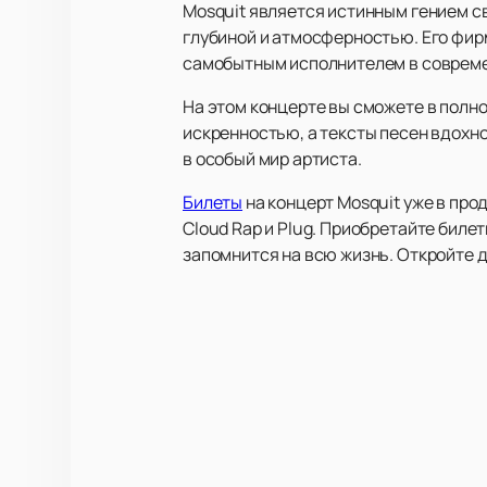
Mosquit является истинным гением с
глубиной и атмосферностью. Его фир
самобытным исполнителем в совреме
На этом концерте вы сможете в полно
искренностью, а тексты песен вдохн
в особый мир артиста.
Билеты
на концерт Mosquit уже в про
Cloud Rap и Plug. Приобретайте билет
запомнится на всю жизнь. Откройте д