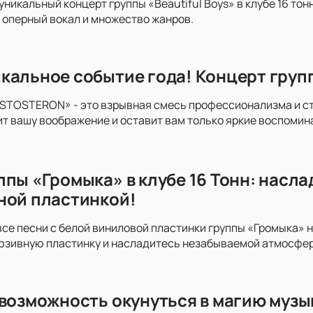
уникальный концерт группы «Beautiful Boys» в клубе 16 то
, оперный вокал и множество жанров.
кальное событие года! Концерт гру
STOSTERON» - это взрывная смесь профессионализма и стр
т вашу воображение и оставит вам только яркие воспомин
ппы «Громыка» в клубе 16 Тонн: насл
ной пластинкой!
все песни с белой виниловой пластинки группы «Громыка» н
юзивную пластинку и насладитесь незабываемой атмосфер
 возможность окунуться в магию музы