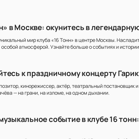
нн» в Москве: окунитесь в легендарн
уникальный мир клуба «16 Тонн» в центре Москвы. Наслад
особой атмосферой. Узнайте больше о событиях и истории 
тесь к праздничному концерту Гарика
мпозитор, кинорежиссер, актёр, театральный постановщик
чёва — на грани, на изломе, на одном дыхании.
узыкальное событие в клубе 16 тонн: