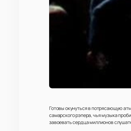
Готовы окунуться в потрясающую атм
самарского рэпера, чья музыка пробир
завоевать сердца миллионов слушате