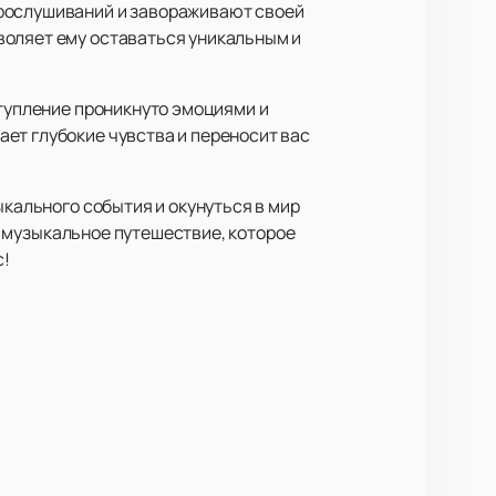
прослушиваний и завораживают своей
воляет ему оставаться уникальным и
ступление проникнуто эмоциями и
ет глубокие чувства и переносит вас
ыкального события и окунуться в мир
 в музыкальное путешествие, которое
с!