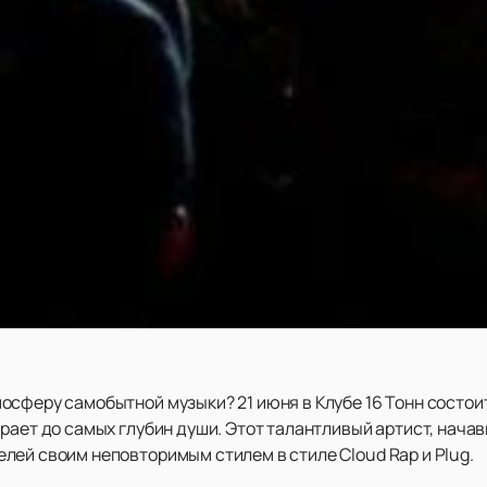
осферу самобытной музыки? 21 июня в Клубе 16 Тонн состои
ает до самых глубин души. Этот талантливый артист, начавш
лей своим неповторимым стилем в стиле Cloud Rap и Plug.