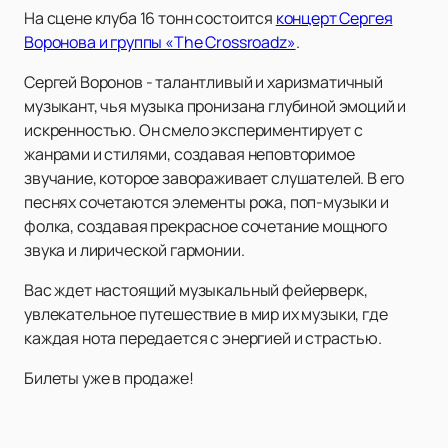
На сцене клуба 16 тонн состоится
концерт Сергея
Воронова и группы «The Crossroadz»
.
Сергей Воронов - талантливый и харизматичный
музыкант, чья музыка пронизана глубиной эмоций и
искренностью. Он смело экспериментирует с
жанрами и стилями, создавая неповторимое
звучание, которое завораживает слушателей. В его
песнях сочетаются элементы рока, поп-музыки и
фолка, создавая прекрасное сочетание мощного
звука и лирической гармонии.
Вас ждет настоящий музыкальный фейерверк,
увлекательное путешествие в мир их музыки, где
каждая нота передается с энергией и страстью.
Билеты уже в продаже!