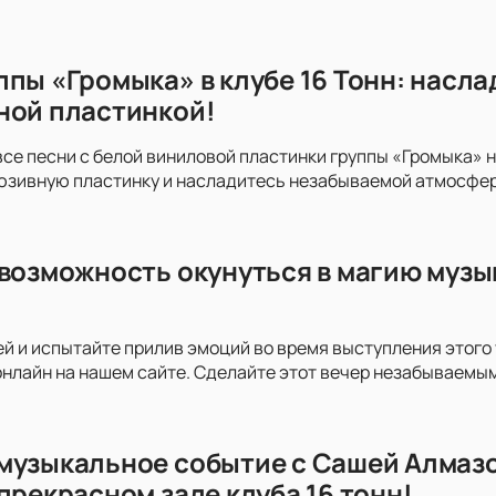
ппы «Громыка» в клубе 16 Тонн: насл
ной пластинкой!
все песни с белой виниловой пластинки группы «Громыка» н
юзивную пластинку и насладитесь незабываемой атмосфер
 возможность окунуться в магию музы
й и испытайте прилив эмоций во время выступления этого 
нлайн на нашем сайте. Сделайте этот вечер незабываемы
музыкальное событие с Сашей Алмазо
прекрасном зале клуба 16 тонн!