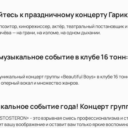
тесь к праздничному концерту Гарика
мпозитор, кинорежиссер, актёр, театральный постановщик
чёва — на грани, на изломе, на одном дыхании.
узыкальное событие в клубе 16 тонн:
уникальный концерт группы «Beautiful Boys» в клубе 16 то
, оперный вокал и множество жанров.
кальное событие года! Концерт гру
STOSTERON» - это взрывная смесь профессионализма и стр
т вашу воображение и оставит вам только яркие воспомин