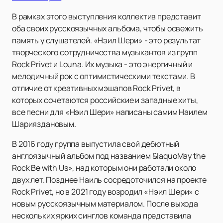
В рамках этого выступления коллектив представит
оба своих русскоязычных альбома, чтобы освежить
память у слушателей. «Нэил Шери» - это результат
творческого сотрудничества музыкантов из групп
Rock Privet и Louna. Их музыка - это энергичный и
мелодичный рок с оптимистическими текстами. В
отличие от креативных мэшапов Rock Privet, в
которых сочетаются российские и западные хиты,
все песни для «Нэил Шери» написаны самим Наилем
Шарияздановым.
В 2016 году группа выпустила свой дебютный
англоязычный альбом под названием &laquoMay the
Rock Be with Us», над которым они работали около
двух лет. Позднее Наиль сосредоточился на проекте
Rock Privet, но в 2021 году возродил «Нэил Шери» с
новым русскоязычным материалом. После выхода
нескольких ярких синглов команда представила